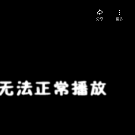
分享
更多