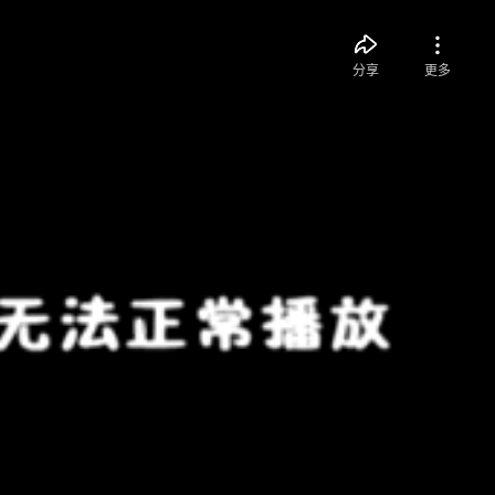
分享
更多