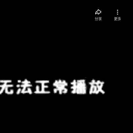
分享
更多