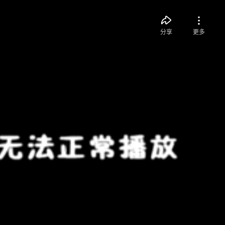
分享
更多