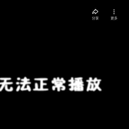
分享
更多