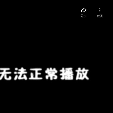
分享
更多