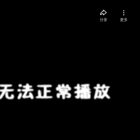
分享
更多