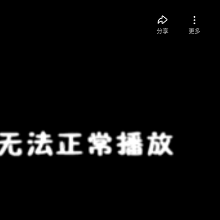
分享
更多