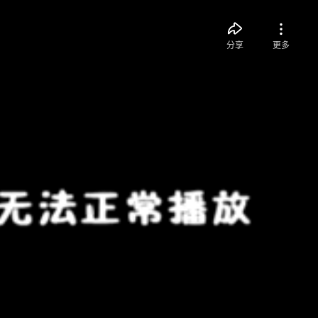
分享
更多