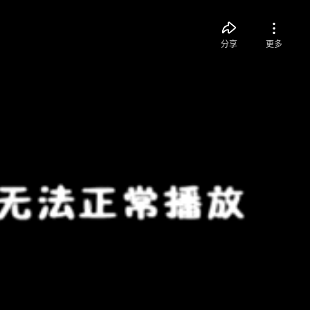
分享
更多