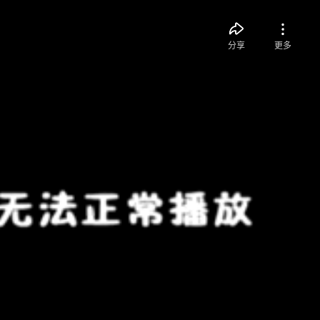
分享
更多