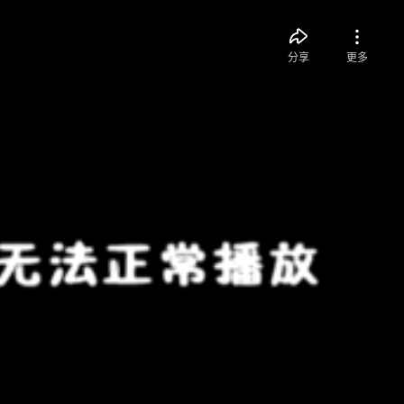
分享
更多