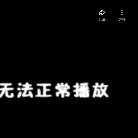
分享
更多