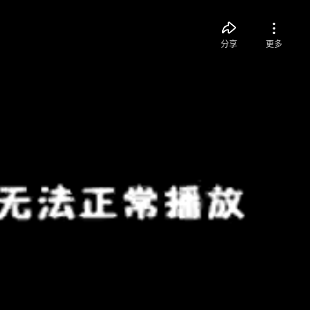
分享
更多