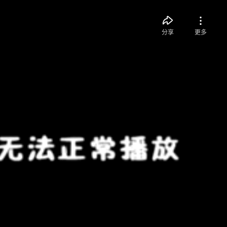
分享
更多