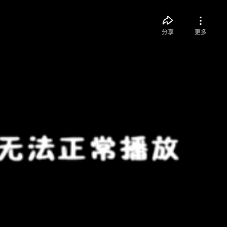
分享
更多