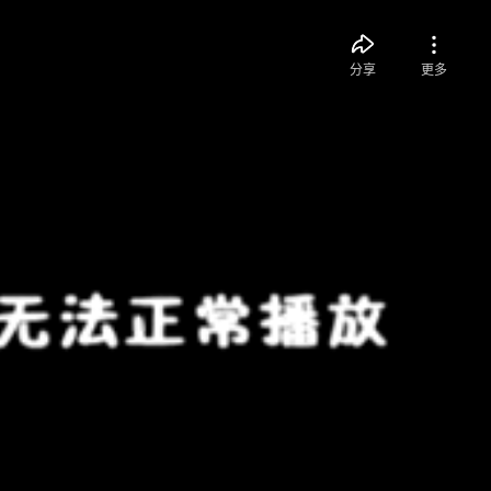
分享
更多