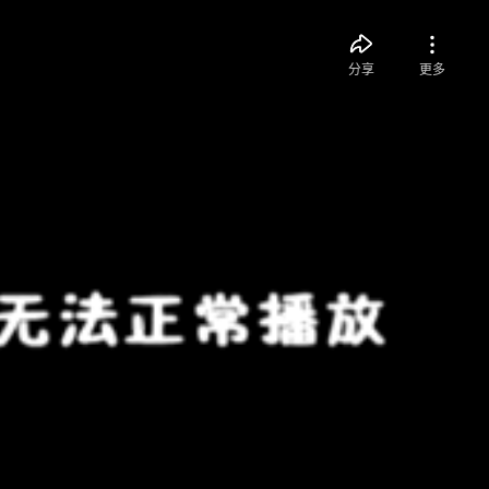
分享
更多