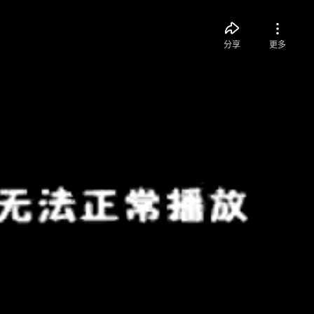
分享
更多