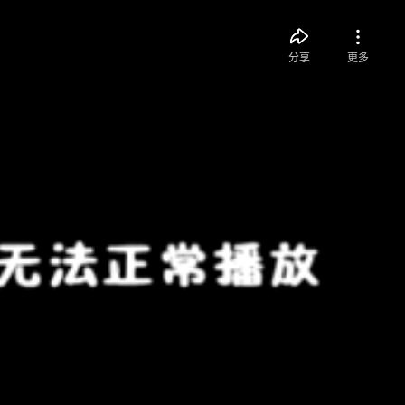
分享
更多