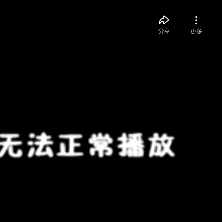
分享
更多