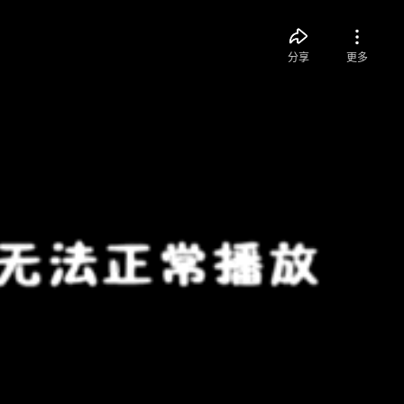
分享
更多