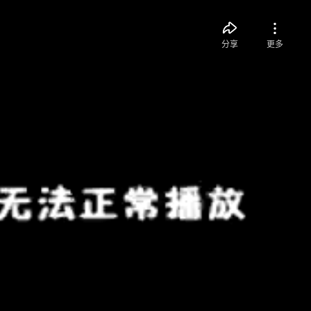
分享
更多