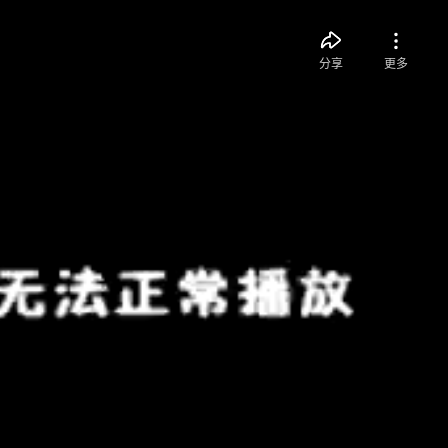
分享
更多