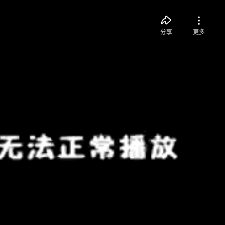
分享
更多