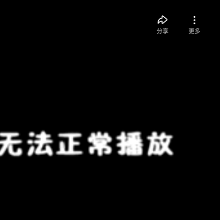
分享
更多