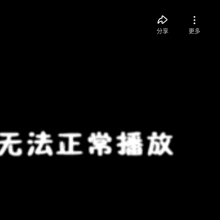
分享
更多