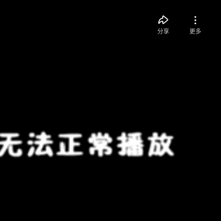
分享
更多