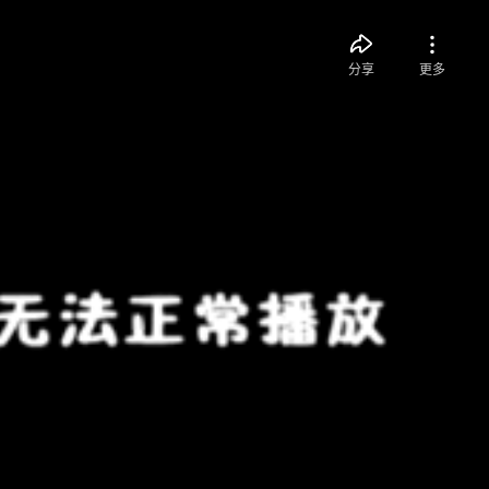
分享
更多