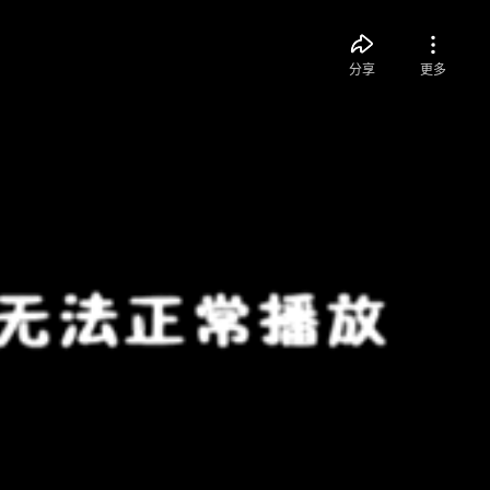
分享
更多