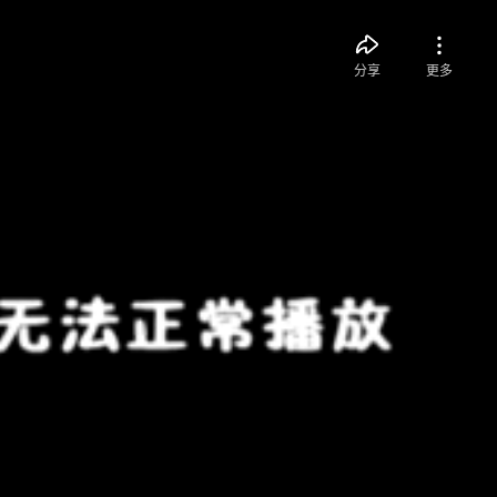
分享
更多