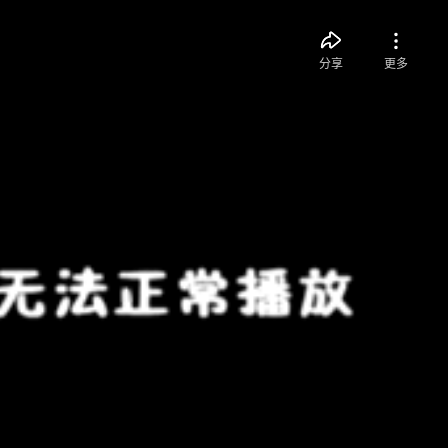
分享
更多