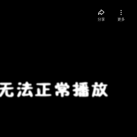
分享
更多