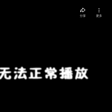
分享
更多