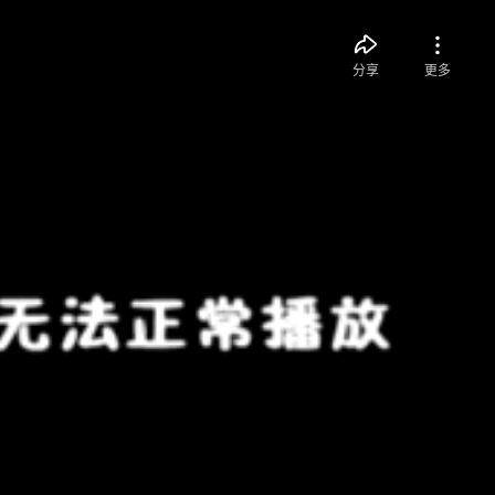
分享
更多