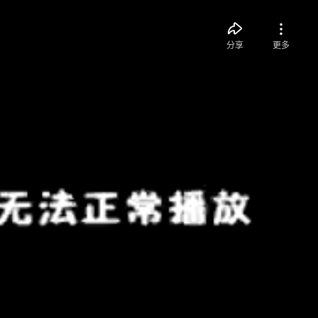
分享
更多