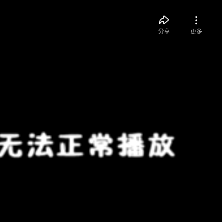
分享
更多