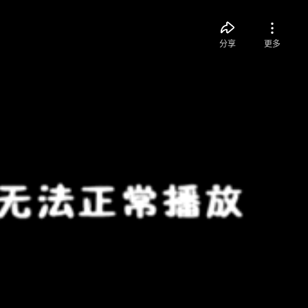
分享
更多