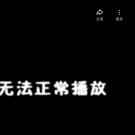
分享
更多