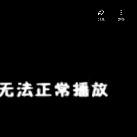
分享
更多