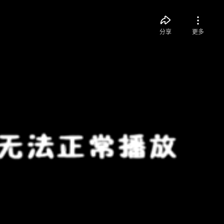
分享
更多