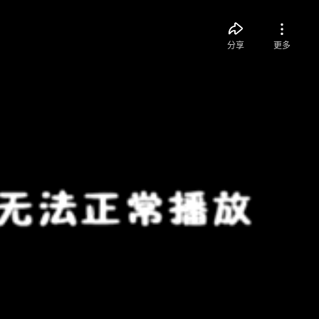
分享
更多