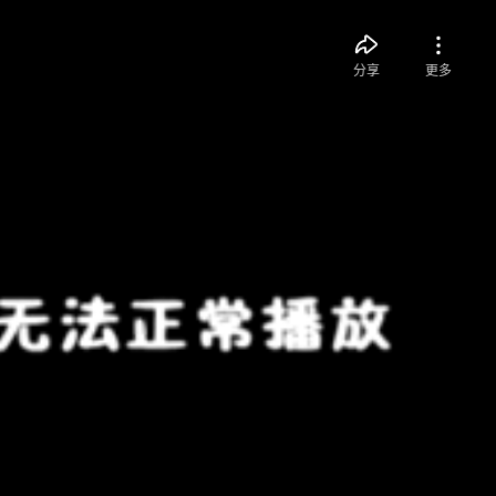
分享
更多