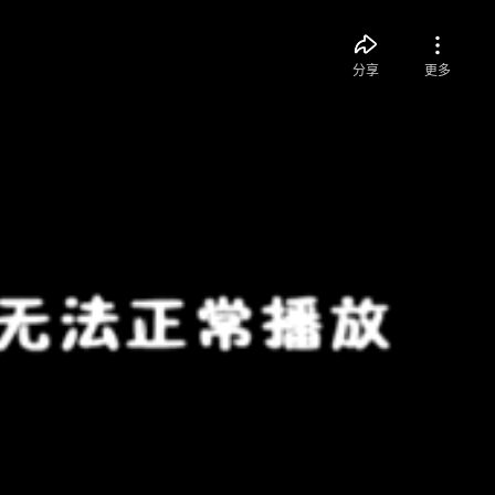
分享
更多