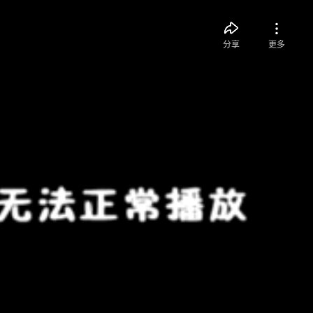
分享
更多