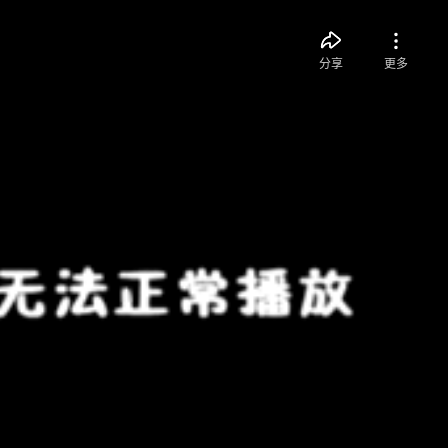
分享
更多