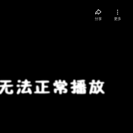
分享
更多