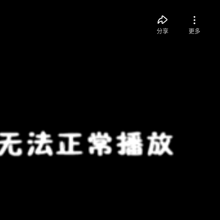
分享
更多