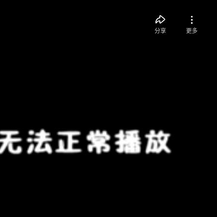
分享
更多