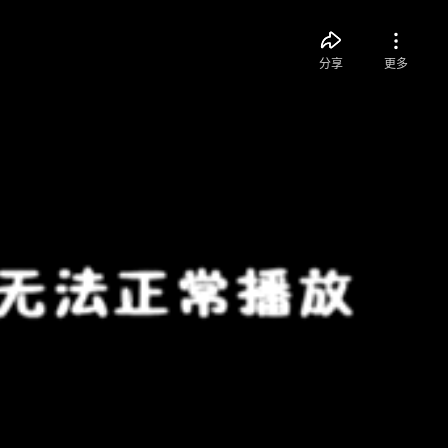
分享
更多